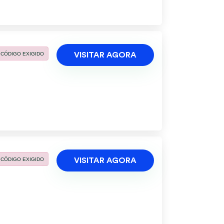
CÓDIGO EXIGIDO
VISITAR AGORA
CÓDIGO EXIGIDO
VISITAR AGORA