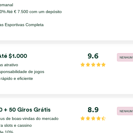
emanal
00% Até € 7.500 com um depósito
as Esportivas Completa
9.6
té $1.000
NENHUM 
s atrativo
sponsabilidade de jogos
rápido e eficiente
8.9
 + 50 Giros Grátis
NENHUM 
us de boas-vindas do mercado
a slots e cassino
de 10%