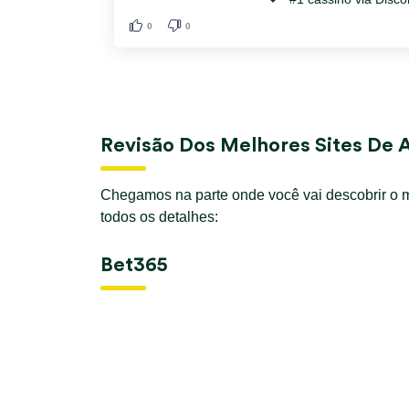
0
0
Revisão Dos Melhores Sites De A
Chegamos na parte onde você vai descobrir o mo
todos os detalhes:
Bet365