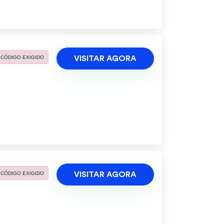
CÓDIGO EXIGIDO
VISITAR AGORA
CÓDIGO EXIGIDO
VISITAR AGORA