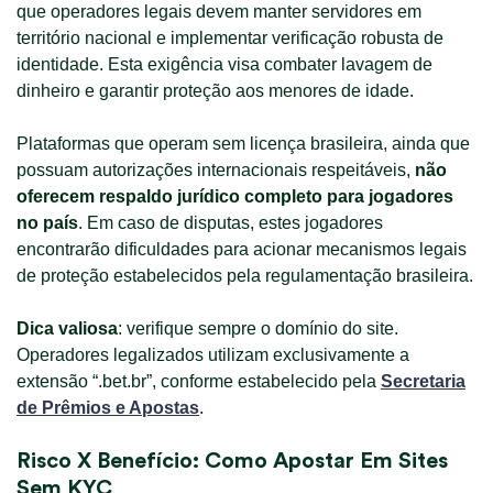
que operadores legais devem manter servidores em
território nacional e implementar verificação robusta de
identidade. Esta exigência visa combater lavagem de
dinheiro e garantir proteção aos menores de idade.
Plataformas que operam sem licença brasileira, ainda que
possuam autorizações internacionais respeitáveis,
não
oferecem respaldo jurídico completo para jogadores
no país
. Em caso de disputas, estes jogadores
encontrarão dificuldades para acionar mecanismos legais
de proteção estabelecidos pela regulamentação brasileira.
Dica valiosa
: verifique sempre o domínio do site.
Operadores legalizados utilizam exclusivamente a
extensão “.bet.br”, conforme estabelecido pela
Secretaria
de Prêmios e Apostas
.
Risco X Benefício: Como Apostar Em Sites
Sem KYC