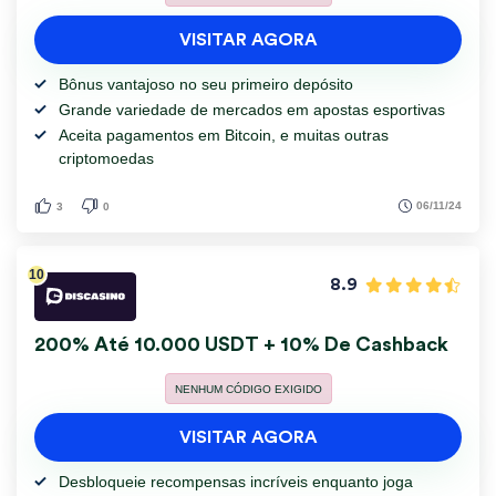
VISITAR AGORA
Bônus vantajoso no seu primeiro depósito
Grande variedade de mercados em apostas esportivas
Aceita pagamentos em Bitcoin, e muitas outras
criptomoedas
06/11/24
3
0
8.9
200% Até 10.000 USDT + 10% De Cashback
NENHUM CÓDIGO EXIGIDO
VISITAR AGORA
Desbloqueie recompensas incríveis enquanto joga