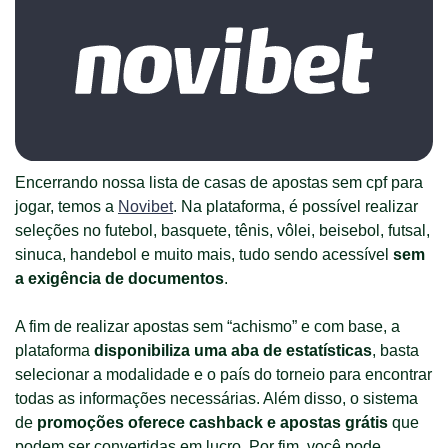
Encerrando nossa lista de casas de apostas sem cpf para
jogar, temos a
Novibet
. Na plataforma, é possível realizar
seleções no futebol, basquete, tênis, vôlei, beisebol, futsal,
sinuca, handebol e muito mais, tudo sendo acessível
sem
a exigência de documentos
.
A fim de realizar apostas sem “achismo” e com base, a
plataforma
disponibiliza uma aba de estatísticas
, basta
selecionar a modalidade e o país do torneio para encontrar
todas as informações necessárias. Além disso, o sistema
de
promoções oferece cashback e apostas grátis
que
podem ser convertidas em lucro. Por fim, você pode