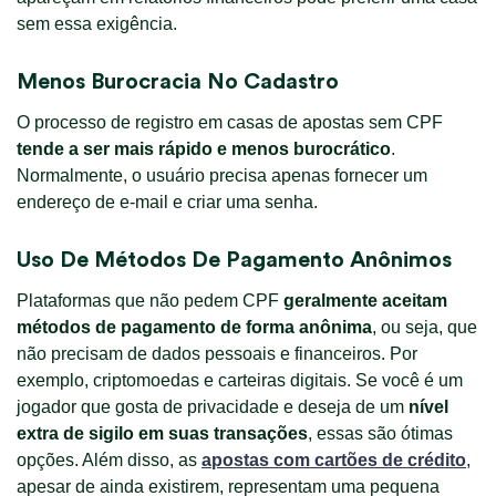
sem essa exigência.
Menos Burocracia No Cadastro
O processo de registro em casas de apostas sem CPF
tende a ser mais rápido e menos burocrático
.
Normalmente, o usuário precisa apenas fornecer um
endereço de e-mail e criar uma senha.
Uso De Métodos De Pagamento Anônimos
Plataformas que não pedem CPF
geralmente aceitam
métodos de pagamento de forma anônima
, ou seja, que
não precisam de dados pessoais e financeiros. Por
exemplo, criptomoedas e carteiras digitais. Se você é um
jogador que gosta de privacidade e deseja de um
nível
extra de sigilo em suas transações
, essas são ótimas
opções. Além disso, as
apostas com cartões de crédito
,
apesar de ainda existirem, representam uma pequena