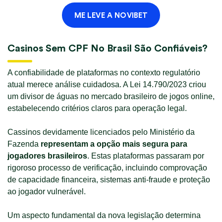
ME LEVE A NOVIBET
Casinos Sem CPF No Brasil São Confiáveis?
A confiabilidade de plataformas no contexto regulatório
atual merece análise cuidadosa. A Lei 14.790/2023 criou
um divisor de águas no mercado brasileiro de jogos online,
estabelecendo critérios claros para operação legal.
Cassinos devidamente licenciados pelo Ministério da
Fazenda
representam a opção mais segura para
jogadores brasileiros
. Estas plataformas passaram por
rigoroso processo de verificação, incluindo comprovação
de capacidade financeira, sistemas anti-fraude e proteção
ao jogador vulnerável.
Um aspecto fundamental da nova legislação determina