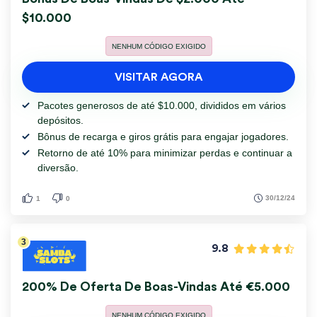
$10.000
NENHUM CÓDIGO EXIGIDO
VISITAR AGORA
Pacotes generosos de até $10.000, divididos em vários
depósitos.
Bônus de recarga e giros grátis para engajar jogadores.
Retorno de até 10% para minimizar perdas e continuar a
diversão.
30/12/24
1
0
9.8
200% De Oferta De Boas-Vindas Até €5.000
NENHUM CÓDIGO EXIGIDO