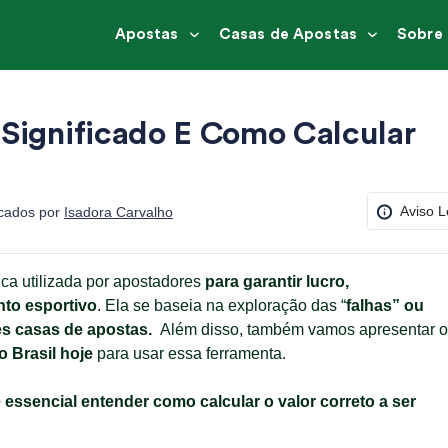
Apostas
Casas de Apostas
Sobre
 Significado E Como Calcular
Aviso L
cados por
Isadora Carvalho
ica utilizada por apostadores
para garantir lucro,
to esportivo
. Ela se baseia na exploração das “
falhas” ou
tes casas de apostas.
Além disso, também vamos apresentar o
 Brasil hoje
para usar essa ferramenta.
 essencial entender como calcular o valor correto a ser