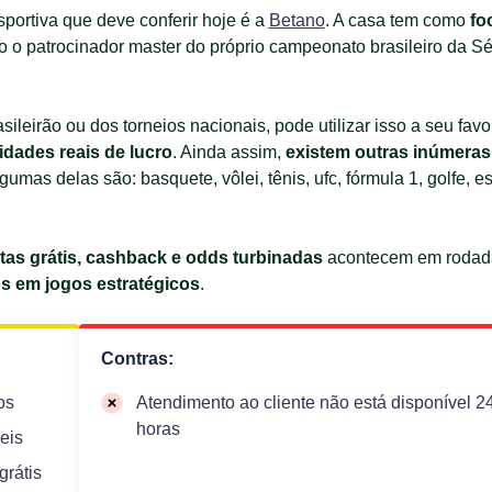
portiva que deve conferir hoje é a
Betano
. A casa tem como
fo
do o patrocinador master do próprio campeonato brasileiro da Sé
ileirão ou dos torneios nacionais, pode utilizar isso a seu favo
dades reais de lucro
. Ainda assim,
existem outras inúmeras
gumas delas são: basquete, vôlei, tênis, ufc, fórmula 1, golfe, es
tas grátis, cashback e odds turbinadas
acontecem em rodad
os em jogos estratégicos
.
Contras:
os
Atendimento ao cliente não está disponível 2
horas
eis
grátis