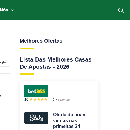
 Nós
Melhores Ofertas
Lista Das Melhores Casas
egal
De Apostas - 2026
s
10
13/04/25
Oferta de boas-
vindas nas
primeiras 24