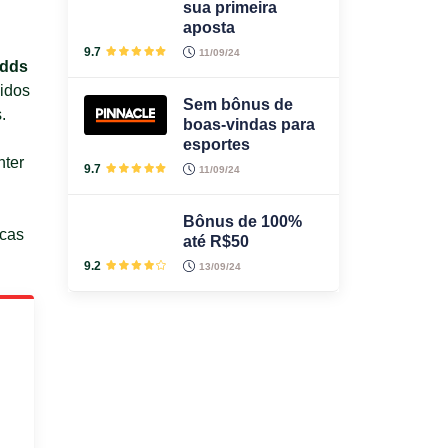
sua primeira
aposta
9.7
11/09/24
odds
cidos
Sem bônus de
.
boas-vindas para
esportes
nter
9.7
11/09/24
Bônus de 100%
icas
até R$50
9.2
13/09/24