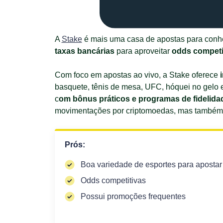
A
Stake
é mais uma casa de apostas para conhe
taxas bancárias
para aproveitar
odds competit
Com foco em apostas ao vivo, a Stake oferece
i
basquete, tênis de mesa, UFC, hóquei no gelo e
c
om bônus práticos e programas de fidelida
movimentações por criptomoedas, mas também
Prós:
Boa variedade de esportes para apostar
Odds competitivas
Possui promoções frequentes