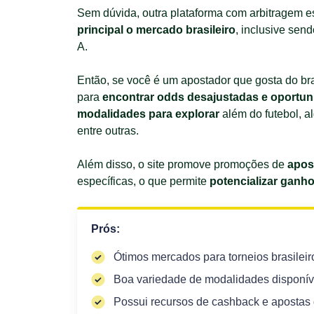
Sem dúvida, outra plataforma com arbitragem es
principal o mercado brasileiro
, inclusive sen
A.
Então, se você é um apostador que gosta do bras
para
encontrar odds desajustadas e oportuni
modalidades para explorar
além do futebol, al
entre outras.
Além disso, o site promove promoções de
apos
específicas, o que permite
potencializar ganh
Prós:
Ótimos mercados para torneios brasileir
Boa variedade de modalidades disponív
Possui recursos de cashback e apostas 