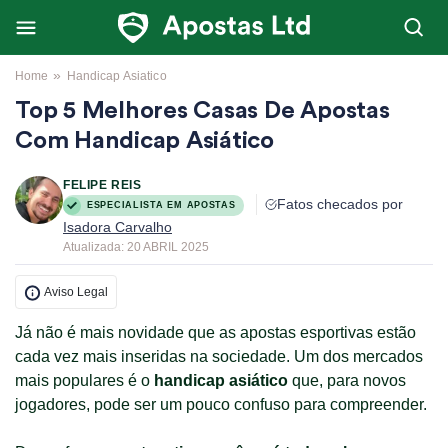
»
Home
Handicap Asiatico
Top 5 Melhores Casas De Apostas
Com Handicap Asiático
FELIPE REIS
Fatos checados por
ESPECIALISTA EM APOSTAS
Isadora Carvalho
Atualizada:
20 ABRIL 2025
Aviso Legal
Já não é mais novidade que as apostas esportivas estão
cada vez mais inseridas na sociedade. Um dos mercados
mais populares é o
handicap asiático
que, para novos
jogadores, pode ser um pouco confuso para compreender.