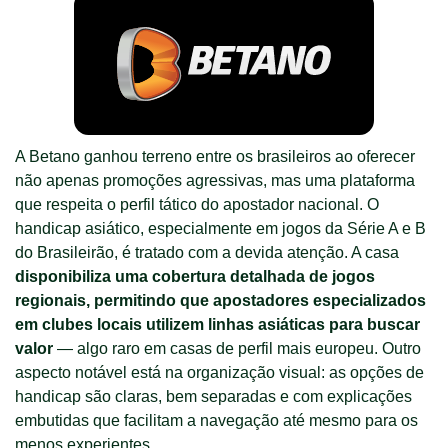
A Betano ganhou terreno entre os brasileiros ao oferecer
não apenas promoções agressivas, mas uma plataforma
que respeita o perfil tático do apostador nacional. O
handicap asiático, especialmente em jogos da Série A e B
do Brasileirão, é tratado com a devida atenção. A casa
disponibiliza uma cobertura detalhada de jogos
regionais, permitindo que apostadores especializados
em clubes locais utilizem linhas asiáticas para buscar
valor
— algo raro em casas de perfil mais europeu. Outro
aspecto notável está na organização visual: as opções de
handicap são claras, bem separadas e com explicações
embutidas que facilitam a navegação até mesmo para os
menos experientes.