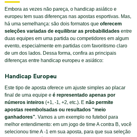
Embora as vezes não pareça, o handicap asiático e
europeu tem suas diferenças nas apostas esportivas. Mas,
há uma semelhança: são dois formatos que
oferecem
seleções variadas de equilibrar as probabilidades
entre
duas equipes em uma partida ou competidores em algum
evento, especialmente em partidas com favoritismo claro
de um dos lados. Dessa forma, confira as principais
diferenças entre handicap europeu e asiático:
Handicap Europeu
Este tipo de aposta oferece um ajuste simples ao placar
final de uma equipe e
é representado apenas por
números inteiros
(+1, -1, +2, etc.). E
não permite
apostas reembolsadas ou resultados “meio
ganhadores”
. Vamos a um exemplo no futebol para
melhor entendimento: em um jogo de time A contra B, você
selecionou time A -1 em sua aposta, para que sua seleção