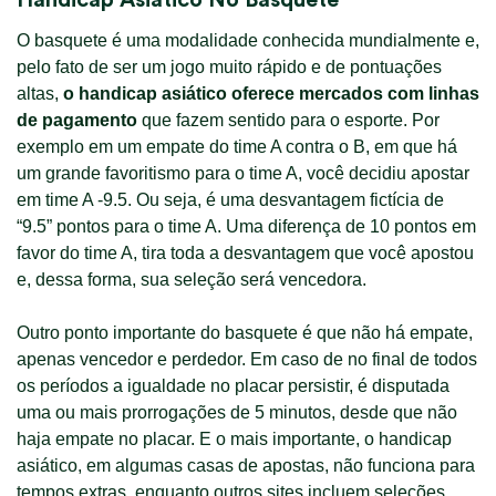
Handicap Asiático No Basquete
O basquete é uma modalidade conhecida mundialmente e,
pelo fato de ser um jogo muito rápido e de pontuações
altas,
o handicap asiático oferece mercados com linhas
de pagamento
que fazem sentido para o esporte. Por
exemplo em um empate do time A contra o B, em que há
um grande favoritismo para o time A, você decidiu apostar
em time A -9.5. Ou seja, é uma desvantagem fictícia de
“9.5” pontos para o time A. Uma diferença de 10 pontos em
favor do time A, tira toda a desvantagem que você apostou
e, dessa forma, sua seleção será vencedora.
Outro ponto importante do basquete é que não há empate,
apenas vencedor e perdedor. Em caso de no final de todos
os períodos a igualdade no placar persistir, é disputada
uma ou mais prorrogações de 5 minutos, desde que não
haja empate no placar. E o mais importante, o handicap
asiático, em algumas casas de apostas, não funciona para
tempos extras, enquanto outros sites incluem seleções