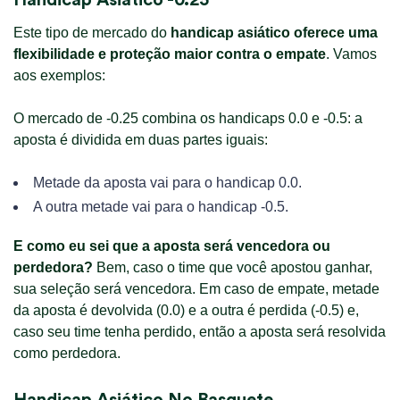
Handicap Asiático -0.25
Este tipo de mercado do
handicap asiático oferece uma
flexibilidade e proteção maior contra o empate
. Vamos
aos exemplos:
O mercado de -0.25 combina os handicaps 0.0 e -0.5: a
aposta é dividida em duas partes iguais:
Metade da aposta vai para o handicap 0.0.
A outra metade vai para o handicap -0.5.
E como eu sei que a aposta será vencedora ou
perdedora?
Bem, caso o time que você apostou ganhar,
sua seleção será vencedora. Em caso de empate, metade
da aposta é devolvida (0.0) e a outra é perdida (-0.5) e,
caso seu time tenha perdido, então a aposta será resolvida
como perdedora.