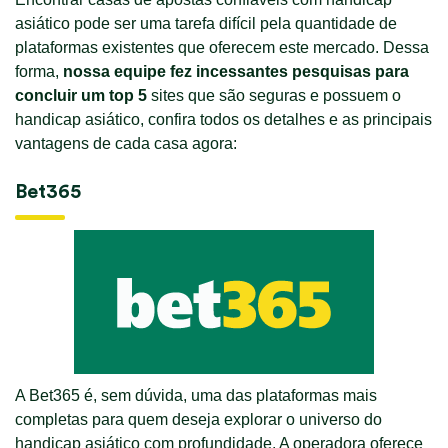
asiático pode ser uma tarefa difícil pela quantidade de
plataformas existentes que oferecem este mercado. Dessa
forma,
nossa equipe fez incessantes pesquisas para
concluir um top 5
sites que são seguras e possuem o
handicap asiático, confira todos os detalhes e as principais
vantagens de cada casa agora:
Bet365
A Bet365 é, sem dúvida, uma das plataformas mais
completas para quem deseja explorar o universo do
handicap asiático com profundidade. A operadora oferece