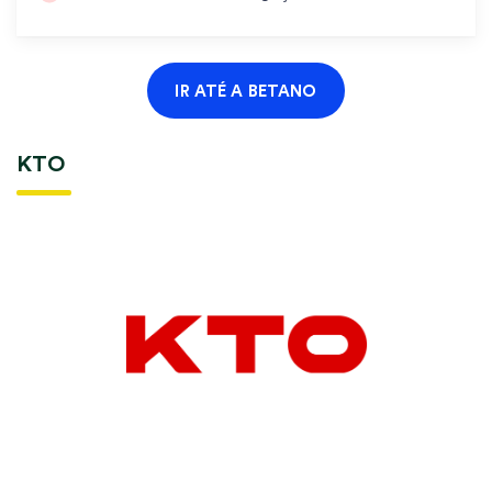
IR ATÉ A BETANO
KTO