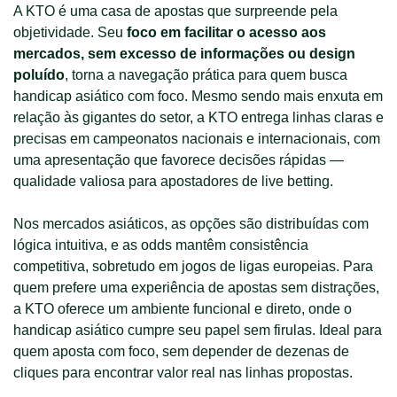
A KTO é uma casa de apostas que surpreende pela
objetividade. Seu
foco em facilitar o acesso aos
mercados, sem excesso de informações ou design
poluído
, torna a navegação prática para quem busca
handicap asiático com foco. Mesmo sendo mais enxuta em
relação às gigantes do setor, a KTO entrega linhas claras e
precisas em campeonatos nacionais e internacionais, com
uma apresentação que favorece decisões rápidas —
qualidade valiosa para apostadores de live betting.
Nos mercados asiáticos, as opções são distribuídas com
lógica intuitiva, e as odds mantêm consistência
competitiva, sobretudo em jogos de ligas europeias. Para
quem prefere uma experiência de apostas sem distrações,
a KTO oferece um ambiente funcional e direto, onde o
handicap asiático cumpre seu papel sem firulas. Ideal para
quem aposta com foco, sem depender de dezenas de
cliques para encontrar valor real nas linhas propostas.