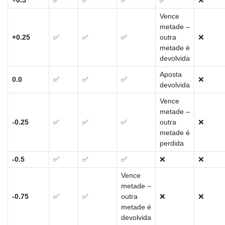
+0.5
✅
✅
✅
✅
❌
Vence
metade –
+0.25
✅
✅
✅
outra
❌
metade é
devolvida
Aposta
0.0
✅
✅
✅
❌
devolvida
Vence
metade –
-0.25
✅
✅
✅
outra
❌
metade é
perdida
-0.5
✅
✅
✅
❌
❌
Vence
metade –
-0.75
✅
✅
outra
❌
❌
metade é
devolvida