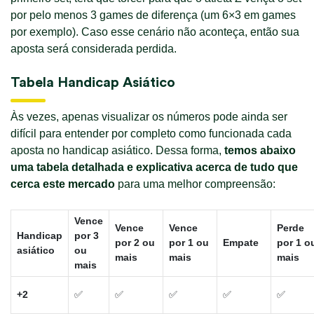
por pelo menos 3 games de diferença (um 6×3 em games
por exemplo). Caso esse cenário não aconteça, então sua
aposta será considerada perdida.
Tabela Handicap Asiático
Às vezes, apenas visualizar os números pode ainda ser
difícil para entender por completo como funcionada cada
aposta no handicap asiático. Dessa forma,
temos abaixo
uma tabela detalhada e explicativa acerca de tudo que
cerca este mercado
para uma melhor compreensão:
Vence
Vence
Vence
Perde
Handicap
por 3
por 2 ou
por 1 ou
Empate
por 1 o
asiático
ou
mais
mais
mais
mais
+2
✅
✅
✅
✅
✅