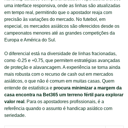
uma interface responsiva, onde as linhas são atualizadas
em tempo real, permitindo que o apostador reaja com
precisão às variações do mercado. No futebol, em
especial, os mercados asiáticos são oferecidos desde os
campeonatos menores até as grandes competições da
Europa e América do Sul.
O diferencial está na diversidade de linhas fracionadas,
como -0.25 e +0.75, que permitem estratégias avançadas
de proteção e alavancagem. A experiência se torna ainda
mais robusta com o recurso de cash out em mercados
asiáticos, o que não é comum em muitas casas. Quem
entende de estatística e
procura minimizar a margem da
casa encontra na Bet365 um terreno fértil para explorar
valor real
. Para os apostadores profissionais, é a
referência quando o assunto é handicap asiático com
seriedade.